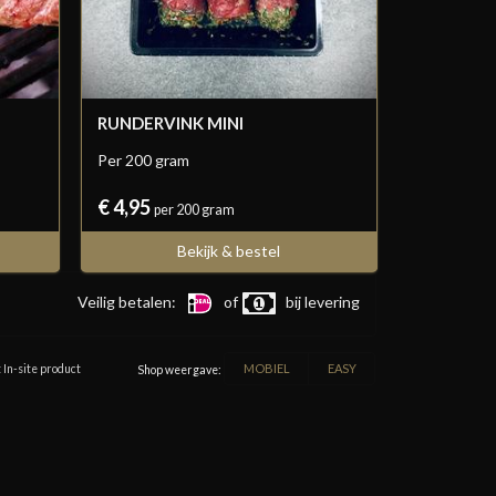
RUNDERVINK MINI
Per 200 gram
€ 4,95
per 200 gram
Bekijk & bestel
Veilig betalen:
of
bij levering
MOBIEL
EASY
 In-site product
Shop weergave: