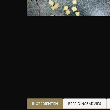
INGREDIËNTEN
BEREIDINGSADVIES