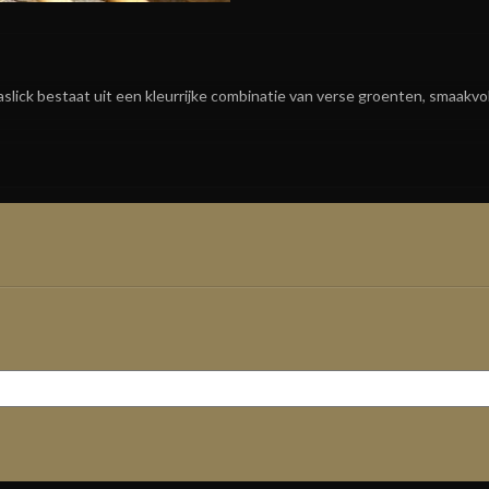
slick bestaat uit een kleurrijke combinatie van verse groenten, smaakvol
e van een vegetarische barbecue wil genieten!