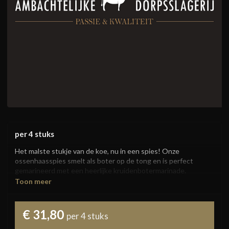
per 4 stuks
Het malste stukje van de koe, nu in een spies! Onze 
ossenhaasspies smelt als boter op de tong en is perfect 
gemarineerd met een heerlijke kruidenbotermarinade.

Toon meer
Een luxe keuze voor op de barbecue, grill of in de pan. Deze 
spies mag niet ontbreken als je echt wilt uitpakken en 
genieten van een verfijnde en sappige smaakbeleving.

€ 31,80
per 4 stuks
Productinformatie:
